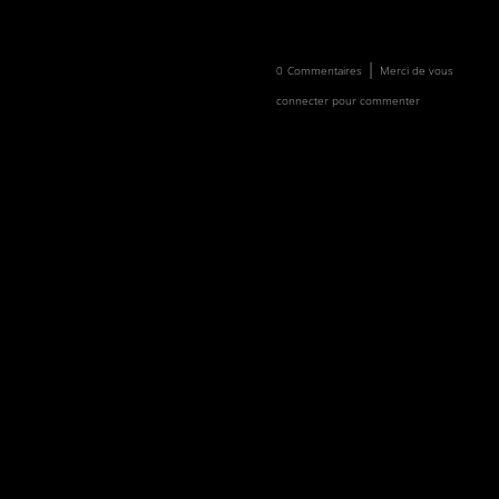
Newsletter
Faire un don
|
0
Commentaires
Merci de vous
connecter pour commenter