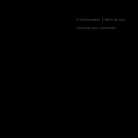
Newsletter
Faire un don
|
0
Commentaires
Merci de vous
connecter pour commenter