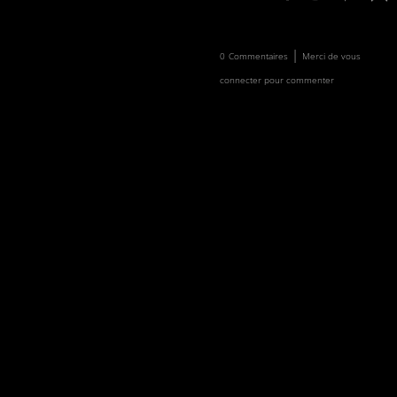
Newsletter
Faire un don
|
0
Commentaires
Merci de vous
connecter pour commenter