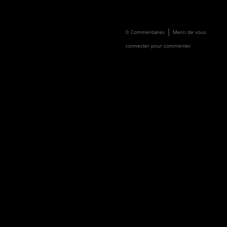
Newsletter
Faire un don
|
0
Commentaires
Merci de vous
connecter pour commenter