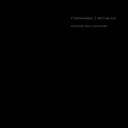
Newsletter
Faire un don
|
0
Commentaires
Merci de vous
connecter pour commenter