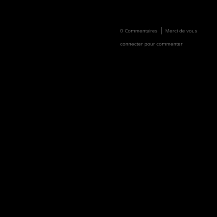
Newsletter
Faire un don
|
0
Commentaires
Merci de vous
connecter pour commenter