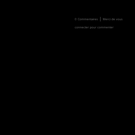
Newsletter
Faire un don
|
0
Commentaires
Merci de vous
connecter pour commenter