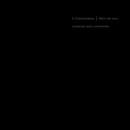
Newsletter
Faire un don
|
0
Commentaires
Merci de vous
connecter pour commenter